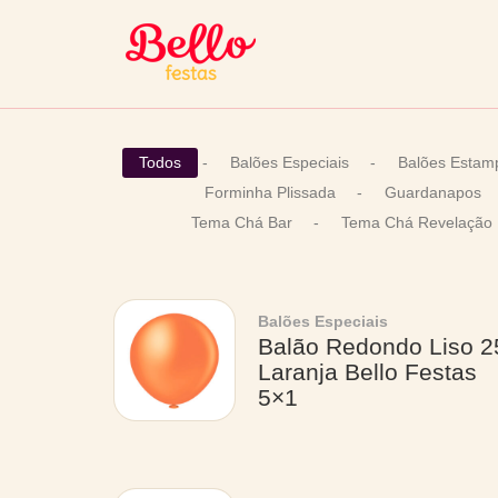
Todos
-
Balões Especiais
-
Balões Estam
Forminha Plissada
-
Guardanapos
Tema Chá Bar
-
Tema Chá Revelação
Balões Especiais
Balão Redondo Liso 2
Laranja Bello Festas
5×1