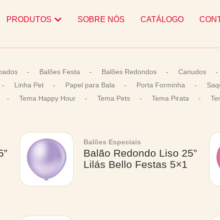
PRODUTOS
SOBRE NÓS
CATÁLOGO
CON
pados
-
Balões Festa
-
Balões Redondos
-
Canudos
-
-
Linha Pet
-
Papel para Bala
-
Porta Forminha
-
Saq
-
Tema Happy Hour
-
Tema Pets
-
Tema Pirata
-
Te
Balões Especiais
5”
Balão Redondo Liso 25”
Lilás Bello Festas 5×1