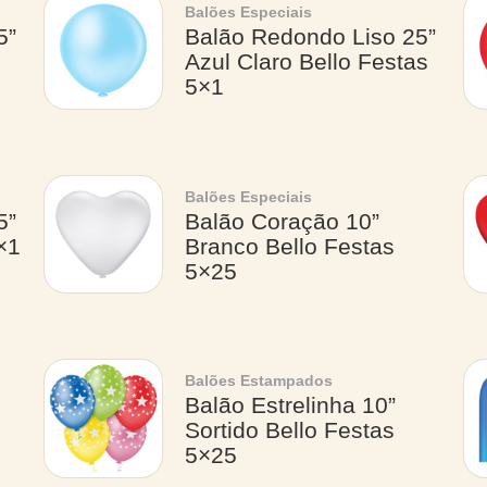
Balões Especiais
5”
Balão Redondo Liso 25”
Azul Claro Bello Festas
5×1
Balões Especiais
5”
Balão Coração 10”
×1
Branco Bello Festas
5×25
Balões Estampados
Balão Estrelinha 10”
Sortido Bello Festas
5×25