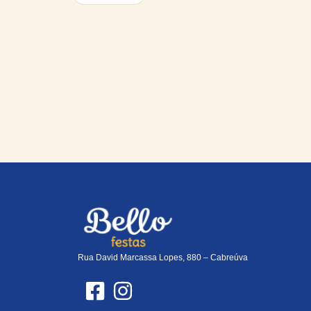
Rua David Marcassa Lopes, 880 – Cabreúva