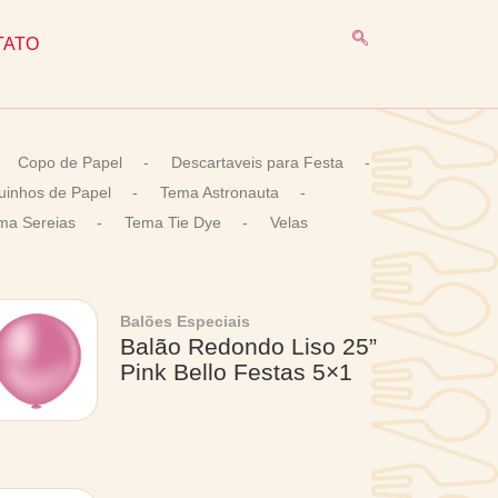
TATO
Copo de Papel
-
Descartaveis para Festa
-
uinhos de Papel
-
Tema Astronauta
-
ma Sereias
-
Tema Tie Dye
-
Velas
Balões Especiais
Balão Redondo Liso 25”
Pink Bello Festas 5×1