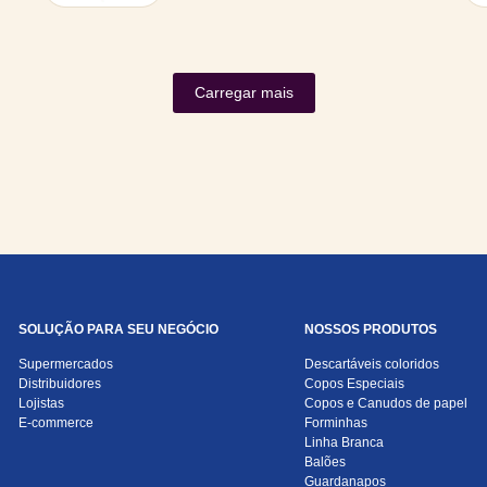
Carregar mais
SOLUÇÃO PARA SEU NEGÓCIO
NOSSOS PRODUTOS
Supermercados
Descartáveis coloridos
Distribuidores
Copos Especiais
Lojistas
Copos e Canudos de papel
E-commerce
Forminhas
Linha Branca
Balões
Guardanapos