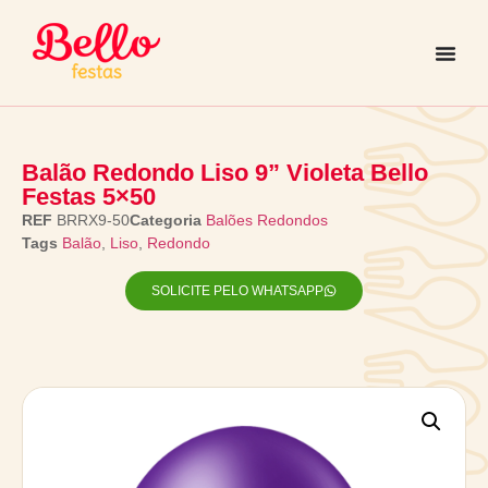
Balão Redondo Liso 9” Violeta Bello
Festas 5×50
REF
BRRX9-50
Categoria
Balões Redondos
Tags
Balão
,
Liso
,
Redondo
SOLICITE PELO WHATSAPP