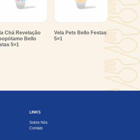
la Chá Revelação
Vela Pets Bello Festas
popótamo Bello
5×1
stas 5×1
LINKS
Sobre Nós
Contato