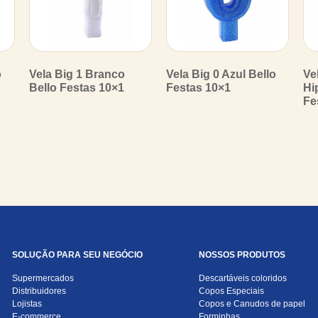
o
Vela Big 1 Branco
Vela Big 0 Azul Bello
Ve
Bello Festas 10×1
Festas 10×1
Hi
Fe
SOLUÇÃO PARA SEU NEGÓCIO
NOSSOS PRODUTOS
Supermercados
Descartáveis coloridos
Distribuidores
Copos Especiais
Lojistas
Copos e Canudos de papel
E-commerce
Forminhas