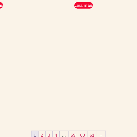
is
Leia mais
1
2
3
4
…
59
60
61
→