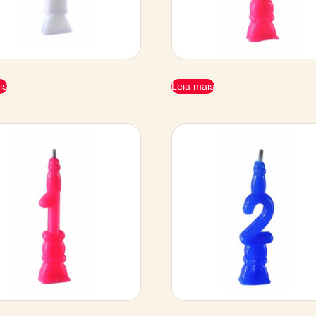
is
Leia mais