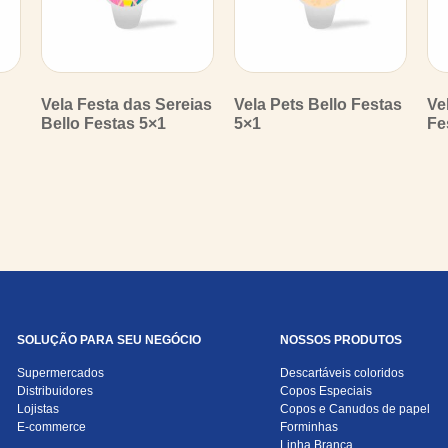
Vela Festa das Sereias
Vela Pets Bello Festas
Ve
Bello Festas 5×1
5×1
Fe
SOLUÇÃO PARA SEU NEGÓCIO
NOSSOS PRODUTOS
Supermercados
Descartáveis coloridos
Distribuidores
Copos Especiais
Lojistas
Copos e Canudos de papel
E-commerce
Forminhas
Linha Branca