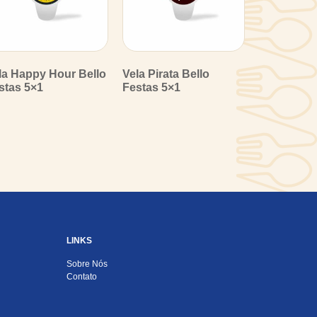
la Happy Hour Bello
Vela Pirata Bello
stas 5×1
Festas 5×1
LINKS
Sobre Nós
Contato