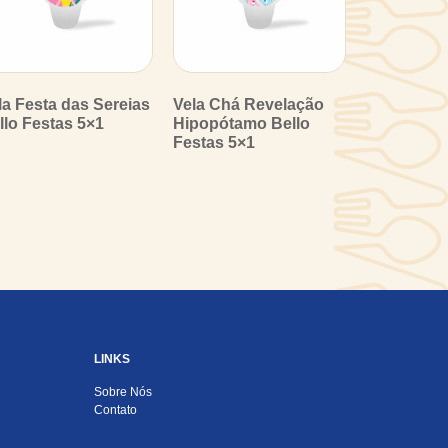
la Festa das Sereias
Vela Chá Revelação
llo Festas 5×1
Hipopótamo Bello
Festas 5×1
LINKS
Sobre Nós
Contato