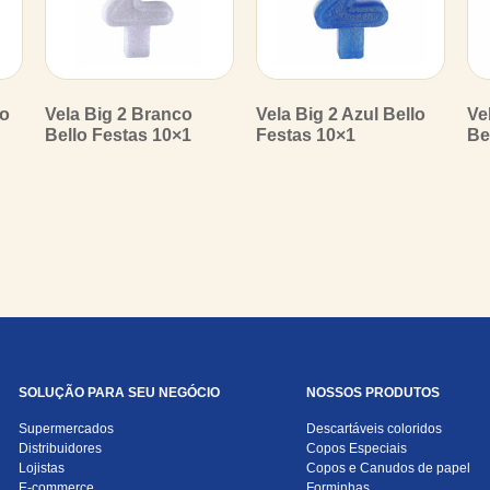
lo
Vela Big 2 Branco
Vela Big 2 Azul Bello
Ve
Bello Festas 10×1
Festas 10×1
Be
SOLUÇÃO PARA SEU NEGÓCIO
NOSSOS PRODUTOS
Supermercados
Descartáveis coloridos
Distribuidores
Copos Especiais
Lojistas
Copos e Canudos de papel
E-commerce
Forminhas