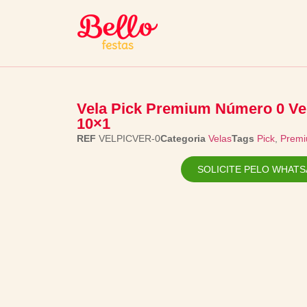
Vela Pick Premium Número 0 Ve
10×1
REF
VELPICVER-0
Categoria
Velas
Tags
Pick
,
Prem
SOLICITE PELO WHATS