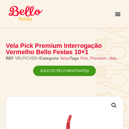
Vela Pick Premium Interrogação
Vermelho Bello Festas 10×1
REF
VELPICVER-I
Categoria
Velas
Tags
Pick
,
Premium
,
Vela
SOLICITE PELO WHATSAPP