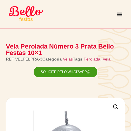
Vela Perolada Número 3 Prata Bello
Festas 10×1
REF
VELPELPRA-3
Categoria
Velas
Tags
Perolada
,
Vela
SOLICITE PELO WHATSAPP