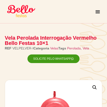
Vela Perolada Interrogação Vermelho
Bello Festas 10×1
REF
VELPELVER-I
Categoria
Velas
Tags
Perolada
,
Vela
SOLICITE PELO WHATSAPP