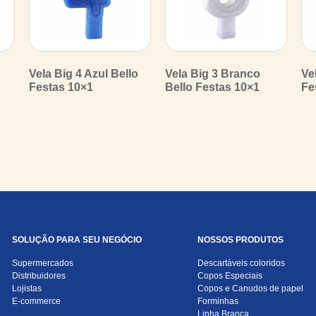
Vela Big 4 Azul Bello
Vela Big 3 Branco
Ve
Festas 10×1
Bello Festas 10×1
Fe
SOLUÇÃO PARA SEU NEGÓCIO
NOSSOS PRODUTOS
Supermercados
Descartáveis coloridos
Distribuidores
Copos Especiais
Lojistas
Copos e Canudos de papel
E-commerce
Forminhas
Linha Branca