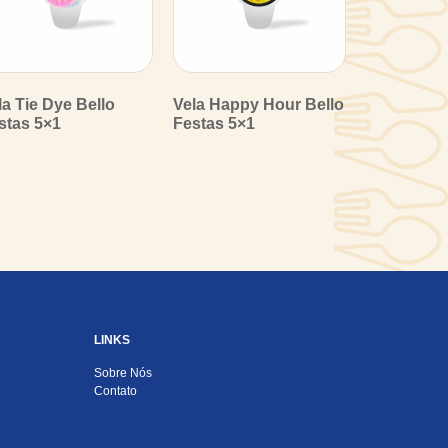
la Tie Dye Bello
Vela Happy Hour Bello
stas 5×1
Festas 5×1
LINKS
Sobre Nós
Contato