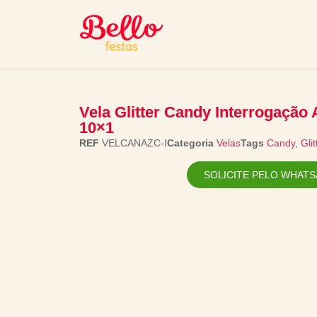
Vela Glitter Candy Interrogação 
10×1
REF
VELCANAZC-I
Categoria
Velas
Tags
Candy
,
Glit
SOLICITE PELO WHATS