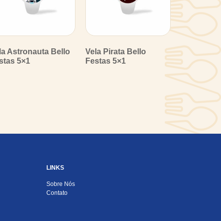
la Astronauta Bello
Vela Pirata Bello
stas 5×1
Festas 5×1
LINKS
Sobre Nós
Contato