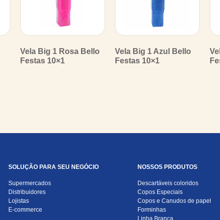
Vela Big 1 Rosa Bello
Vela Big 1 Azul Bello
Ve
Festas 10×1
Festas 10×1
Fe
SOLUÇÃO PARA SEU NEGÓCIO
NOSSOS PRODUTOS
Supermercados
Descartáveis coloridos
Distribuidores
Copos Especiais
Lojistas
Copos e Canudos de papel
E-commerce
Forminhas
Linha Branca