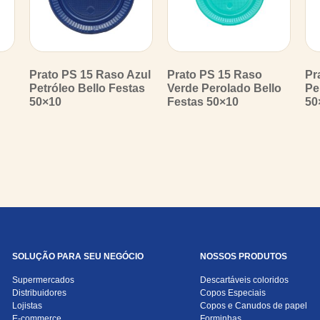
Prato PS 15 Raso Azul
Prato PS 15 Raso
Pr
Petróleo Bello Festas
Verde Perolado Bello
Pe
50×10
Festas 50×10
50
SOLUÇÃO PARA SEU NEGÓCIO
NOSSOS PRODUTOS
Supermercados
Descartáveis coloridos
Distribuidores
Copos Especiais
Lojistas
Copos e Canudos de papel
E-commerce
Forminhas