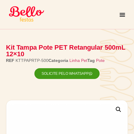
Kit Tampa Pote PET Retangular 500mL
12×10
REF
KTTPAPRTP-500
Categoria
Linha Pet
Tag
Pote
SOLICITE PELO WHATSAPP